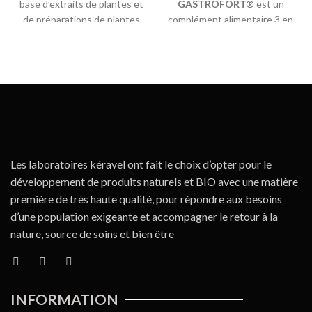
base d’extraits de plantes et
GASTROFORT®
est un
de préparations de plantes
complément alimentaire 3 en
et de Magnésium
1 spécialement formulé pour
PROPRIETES: VOMILYS
le soulagement des
soulage
symptômes du reflux gastro-
œsophagien, Brûlures
d’estomac et indigestion.
Les laboratoires kéravel ont fait le choix d’opter pour le
développement de produits naturels et BIO avec une matière
première de très haute qualité, pour répondre aux besoins
d’une population exigeante et accompagner le retour à la
nature, source de soins et bien être
INFORMATION